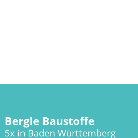
Innenausbau
Bau- & Fachmarkt
Dach & Fassade
Fliesen & mehr
Schüttgüter
Gartenbau
Hochbau
Tiefbau
& Bauelemente
Bergle Baustoffe
5x in Baden Württemberg