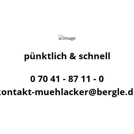
pünktlich & schnell
0 70 41 - 87 11 - 0
kontakt-muehlacker@bergle.d