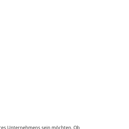
er beim Bauen!
nseres Unternehmens sein möchten. Ob