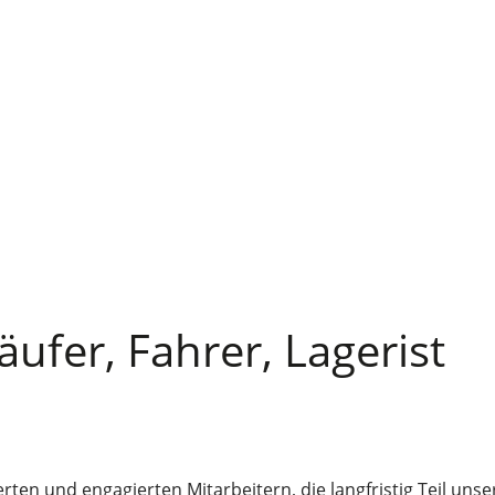
Ihr starker Partn
ufer, Fahrer, Lagerist
ierten und engagierten Mitarbeitern, die langfristig Teil u