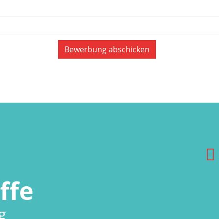
ffe
g